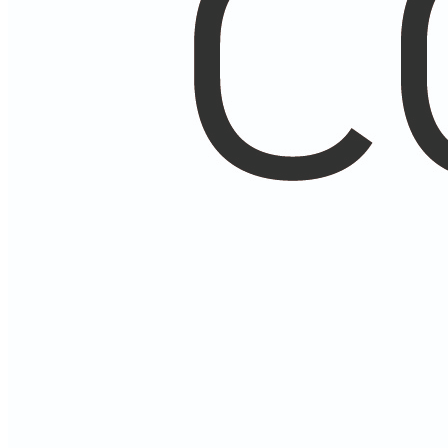
Экзопротезы и бельё
Главная
О компании
Наши работы
Новости
Контакты
Мы на OZON
Мы на Я.Маркет
0
Избранное
0
Сравнить
0
items
/
0.00
₽