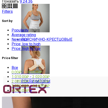
Показать
9
24
36
Filters
Sort by
Popularity
Average rating
ПОЯСНИЧНО-КРЕСТЦОВЫЕ
Newness
Price: low to high
Price: high to low
Price filter
Все
0.00
₽
-
1 010.00
₽
1 010.00
₽
-
2 020.00
₽
РЕКЛИНАТОРЫ
2 020.00
₽
-
3 030.00
₽
3 030.00
₽
-
4 040.00
₽
4 040.00
₽
+
Компрессионный трикотаж