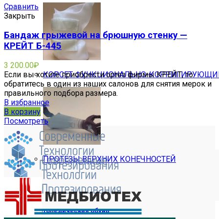
Сравнить
Закрыть
Бандаж грыжевой на брюшную стенку —
КРЕЙТ Б-445
3 200.00
₽
Если вы хотите приобрести ортез фирмы КРЕЙТ, то
КОРСЕТ ФУНКЦИОНАЛЬНО-КОРРИГИРУЮЩИЙ 
обратитесь в один из наших салонов для снятия мерок и
правильного подбора размера.
В избранное
В корзину
Посмотреть
ПРОТЕЗЫ ВЕРХНИХ КОНЕЧНОСТЕЙ
Ортопедическая обувь