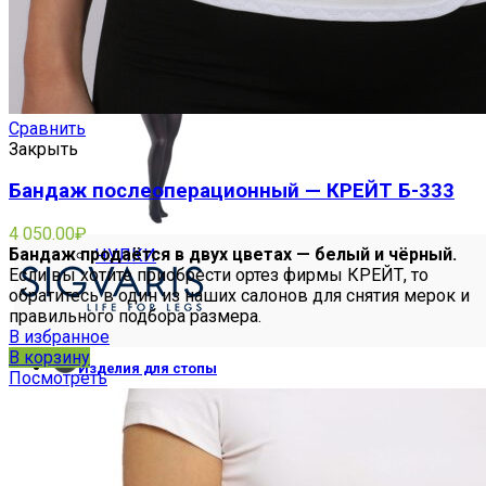
РУКАВА
Сравнить
Закрыть
Бандаж послеоперационный — КРЕЙТ Б-333
4 050.00
₽
Бандаж продаётся в двух цветах — белый и чёрный.
ЧУЛКИ
Если вы хотите приобрести ортез фирмы КРЕЙТ, то
обратитесь в один из наших салонов для снятия мерок и
правильного подбора размера.
В избранное
В корзину
Изделия для стопы
Посмотреть