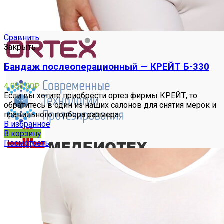
Сравнить
Закрыть
Бандаж послеоперационный — КРЕЙТ Б-330
4 050.00
₽
Если вы хотите приобрести ортез фирмы КРЕЙТ, то
обратитесь в один из наших салонов для снятия мерок и
правильного подбора размера.
В избранное
В корзину
Посмотреть
Индивидуальное ортезирование