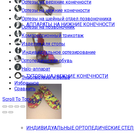
Ортезы на верхние конечности
Ортезы на нижние конечности
Ортезы на шейный отдел позвоночника
АППАРАТЫ НА НИЖНИЕ КОНЕЧНОСТИ
Ортезы на позвоночник
Компрессионный трикотаж
Изделия для стопы
Индивидуальное ортезирование
Ортопедическая обувь
Halo-аппарат
ТУТОРЫ НА НИЖНИЕ КОНЕЧНОСТИ
Экзопротезы и бельё
Избранное
Сравнить
Scroll To Top
ИНДИВИДУАЛЬНЫЕ ОРТОПЕДИЧЕСКИЕ СТЕ