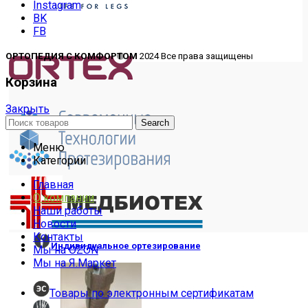
Instagram
BK
FB
ОРТОПЕДИЯ С КОМФОРТОМ
2024 Все права защищены
Корзина
Закрыть
Search
Меню
Категории
Главная
О компании
Наши работы
Новости
Контакты
Индивидуальное ортезирование
Мы на OZON
Мы на Я.Маркет
Товары по электронным сертификатам