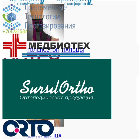
+7(473)534769
ГОЛЕНОСТОП, ПАЛЬЦЫ
Ортезы на шейный отдел позвоночника
ШИНА ШАНЦА