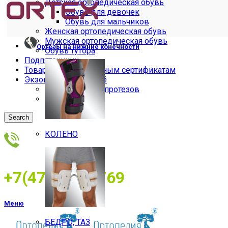
Детская ортопедическая обувь
Обувь для девочек
Обувь для мальчиков
Женская ортопедическая обувь
Мужская ортопедическая обувь
Ортезы на нижние конечности
Обувь тутора
Подпяточники
Товары по электронным сертификатам
Экзопротезы и бельё
Бельё для экзопротезов
Экзопротезы
Search
КОЛЕНО
+7(473)2534769
Меню
БЕДРО, ТАЗ