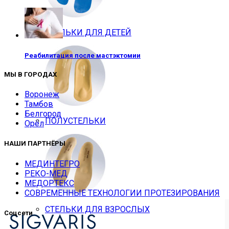
СТЕЛЬКИ ДЛЯ ДЕТЕЙ
Реабилитация после мастэктомии
МЫ В ГОРОДАХ
Воронеж
Тамбов
Белгород
ПОЛУСТЕЛЬКИ
Орёл
НАШИ ПАРТНЁРЫ
МЕДИНТЕГРО
РЕКО-МЕД
МЕДОРТЕКС
СОВРЕМЕННЫЕ ТЕХНОЛОГИИ ПРОТЕЗИРОВАНИЯ
СТЕЛЬКИ ДЛЯ ВЗРОСЛЫХ
Соцсети