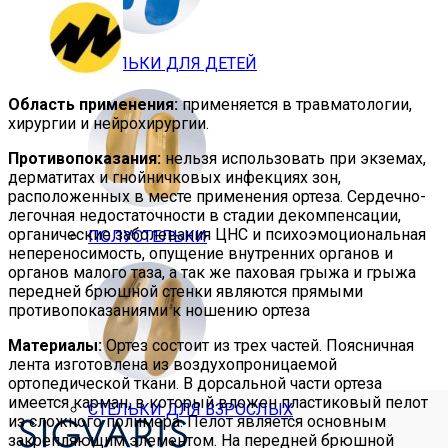
СТЕЛЬКИ ДЛЯ ДЕТЕЙ
Область применения:
применяется в травматологии,
хирургии и нейрохирургии.
Противопоказания:
нельзя использовать при экземах,
дерматитах и гнойничковых инфекциях зон,
расположенных в месте применения ортеза. Сердечно-
легочная недостаточности в стадии декомпенсации,
органические заболевания ЦНС и психоэмоциональная
ПОЛУСТЕЛЬКИ
непереносимость, опущение внутренних органов и
органов малого таза, а так же паховая грыжа и грыжа
передней брюшной стенки являются прямыми
противопоказаниями к ношению ортеза
Материалы:
Ортез состоит из трех частей. Поясничная
лента изготовлена из воздухопроницаемой
ортопедической ткани. В дорсальной части ортеза
имеется карман, в который вложен пластиковый пелот
СТЕЛЬКИ ДЛЯ ВЗРОСЛЫХ
из сложного полимера. Пелот является основным
закрепляющим элементом. На передней брюшной