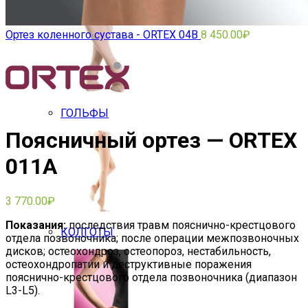
Ортез коленного сустава - ORTEX 04B
8 450.00
₽
ГОЛЬФЫ
Поясничный ортез — ORTEX
011A
3 770.00
₽
Показания:
последствия травм пояснично-крестцового
КОЛГОТЫ
отдела позвоночника; после операции межпозвоночных
дисков; остеохондроз, остеопороз, нестабильность,
остеохондропатии и деструктивные поражения
пояснично-крестцового отдела позвоночника (диапазон
L3-L5).