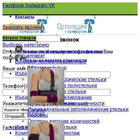
Facebook
Instagram
VK
Контакты
Заказать звонок
Каталог товаров
Заказать обратный звонок
Выбрать категорию
Отправьте нам свой номер телефона и мы Вам
Товары по электронным сертификатам
Halo-аппарат
позвоним!
Ортезы на верхние конечности
Бандажи послеоперационные
Абдоминальные
Ваше имя (обязательно)
Изделия для стопы
Детские ортопедические стельки
Ортопедические полустельки
Телефон (обязательно)
Ортопедические стельки
Индивидуальное ортезирование
Аппараты на нижние конечности
Укажите тему запроса (обязательно)
Индивидуальные ортопедические стельки
ПЛЕЧО
Корсеты
Протезы верхних конечностей
Индивидуальные стельки
Facebook
Instagram
VK
Компрессионный трикотаж
Гольфы