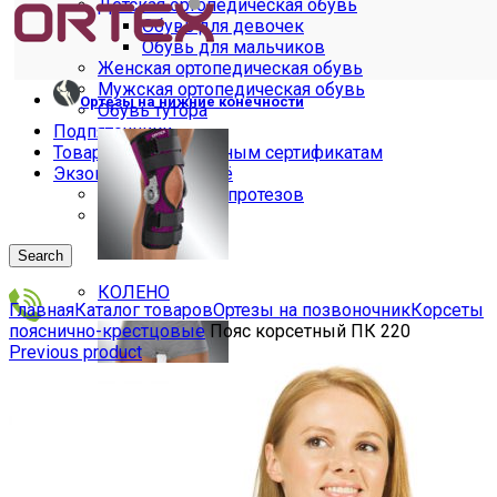
Детская ортопедическая обувь
Обувь для девочек
Обувь для мальчиков
Женская ортопедическая обувь
Мужская ортопедическая обувь
Ортезы на нижние конечности
Обувь тутора
Подпяточники
Товары по электронным сертификатам
Экзопротезы и бельё
Бельё для экзопротезов
Экзопротезы
Search
Увеличить
КОЛЕНО
Главная
Каталог товаров
Ортезы на позвоночник
Корсеты
пояснично-крестцовые
Пояс корсетный ПК 220
Previous product
+7(473)2534769
Меню
БЕДРО, ТАЗ