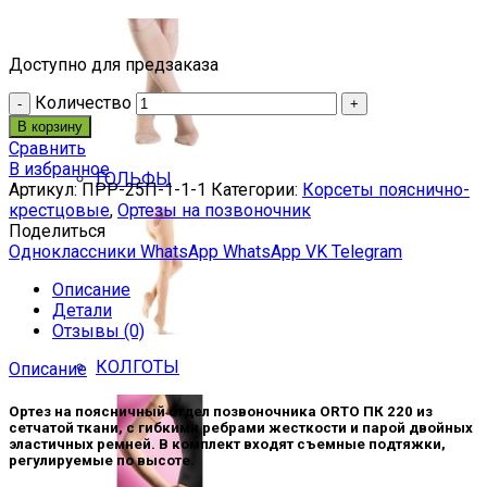
Доступно для предзаказа
Количество
В корзину
Сравнить
В избранное
ГОЛЬФЫ
Артикул:
ПРР-25П-1-1-1
Категории:
Корсеты пояснично-
крестцовые
,
Ортезы на позвоночник
Поделиться
Одноклассники
WhatsApp
WhatsApp
VK
Telegram
Описание
Детали
Отзывы (0)
КОЛГОТЫ
Описание
Ортез на поясничный отдел позвоночника ORTO ПК 220 из
сетчатой ткани, с гибкими ребрами жесткости и парой двойных
эластичных ремней. В комплект входят съемные подтяжки,
регулируемые по высоте.