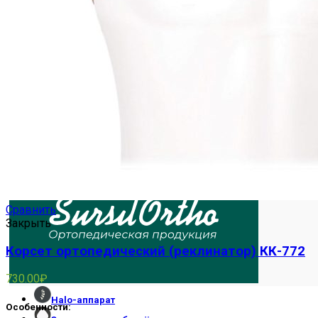
МУЖСКАЯ ОРТОПЕДИЧЕСКАЯ ОБУВЬ
ОБУВЬ ``ТУТОР``
Сравнить
Закрыть
Корсет ортопедический (реклинатор) КК-772
730.00
₽
Halo-аппарат
Особенности: