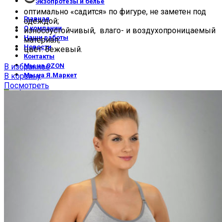
Экзопротезы и бельё
оптимально «садится» по фигуре, не заметен под
Главная
одеждой;
О компании
износоустойчивый, влаго- и воздухопроницаемый
Наши работы
материал;
Новости
цвет: бежевый.
Контакты
В избранное
Мы на OZON
В корзину
Мы на Я.Маркет
Посмотреть
0
Избранное
0
Сравнить
0
items
/
0.00
₽