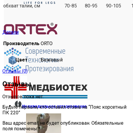
обхват талии, см
70-85
80-95
90-105
Детали
Производитель
ORTO
Цвет
Бежевый
Отзывы (0)
Отзывы
Отзывов пока нет.
Индивидуальное ортезирование
Будьте первым, кто оставил отзыв на “Пояс корсетный
ПК 220”
Ваш адрес email не будет опубликован.
Обязательные
поля помечены
*