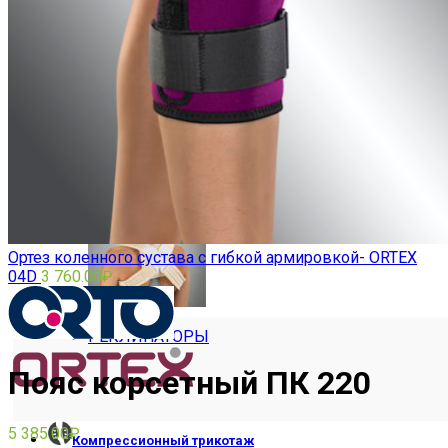
ПОЯСНИЧНО-КРЕСТЦОВЫЕ
Ортез коленного сустава с гибкой армировкой- ORTEX
04D
3 760.00
₽
РЕКЛИНАТОРЫ
Пояс корсетный ПК 220
5 385.00
₽
Компрессионный трикотаж