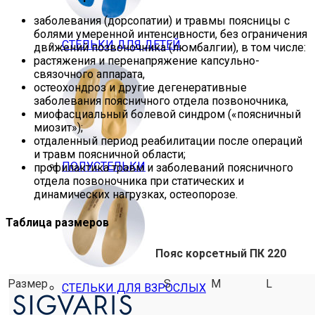
заболевания (дорсопатии) и травмы поясницы с
болями умеренной интенсивности, без ограничения
СТЕЛЬКИ ДЛЯ ДЕТЕЙ
движений позвоночника (люмбалгии), в том числе:
растяжения и перенапряжение капсульно-
связочного аппарата,
остеохондроз и другие дегенеративные
заболевания поясничного отдела позвоночника,
миофасциальный болевой синдром («поясничный
миозит»);
отдаленный период реабилитации после операций
и травм поясничной области;
ПОЛУСТЕЛЬКИ
профилактика травм и заболеваний поясничного
отдела позвоночника при статических и
динамических нагрузках, остеопорозе.
Таблица размеров
Пояс корсетный ПК 220
Размер
S
M
L
СТЕЛЬКИ ДЛЯ ВЗРОСЛЫХ