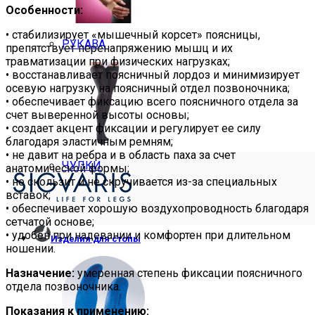
Особенности:
• стабилизирует «мышечный корсет» поясницы,
РУКАВА
препятствует перенапряжению мышц и их
травматизации при физических нагрузках;
• восстанавливает поясничный лордоз и минимизирует
осевую нагрузку на поясничный отдел позвоночника;
• обеспечивает фиксацию всего поясничного отдела за
счет выверенной высоты основы;
• создает акцент фиксации и регулирует ее силу
благодаря эластичным ремням;
• не давит на ребра и в область паха за счет
ЧУЛКИ
анатомической формы;
• не скользит и не скручивается из-за специальных
вставок;
• обеспечивает хорошую воздухопроводность благодаря
сетчатой основе;
• удобен при надевании и комфортен при длительном
Изделия для стопы
ношении.
Назначение:
умеренная степень фиксации поясничного
отдела позвоночника.
Показания к применению: