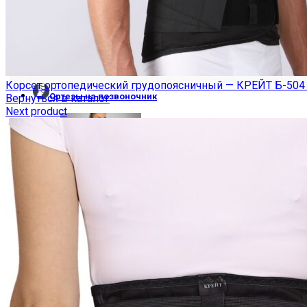
ШИНА ШАНЦА
Корсет ортопедический грудопоясничный — КРЕЙТ Б-504
Ортезы на позвоночник
Вернуться в каталог
Next product
ГРУДОПОЯСНИЧНЫЕ