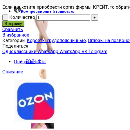
Если вы хотите приобрести ортез фирмы КРЕЙТ, то обрати
Компрессионный трикотаж
Количество
В корзину
Сравнить
В избранное
Категории:
Корсеты грудопоясничные
,
Ортезы на позвоно
Поделиться
Одноклассники
WhatsApp
WhatsApp
VK
Telegram
ГОЛЬФЫ
Описание
Описание
КОЛГОТЫ