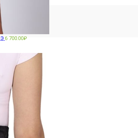
 Э
6 700.00
₽