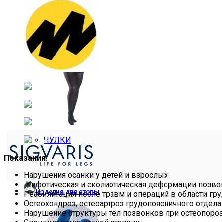
РУКАВА
ЧУЛКИ
Показания:
Нарушения осанки у детей и взрослых
Кифотическая и сколиотическая деформации позвон
Изделия для стопы
Реабилитация после травм и операций в области гр
Остеохондроз, остеоартроз грудопоясничного отдел
Нарушение структуры тел позвонков при остеопороз