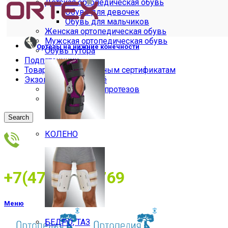
Детская ортопедическая обувь
Обувь для девочек
Обувь для мальчиков
Женская ортопедическая обувь
Мужская ортопедическая обувь
Ортезы на нижние конечности
Обувь тутора
Подпяточники
Товары по электронным сертификатам
Экзопротезы и бельё
Бельё для экзопротезов
Экзопротезы
Search
КОЛЕНО
+7(473)2534769
Меню
БЕДРО, ТАЗ