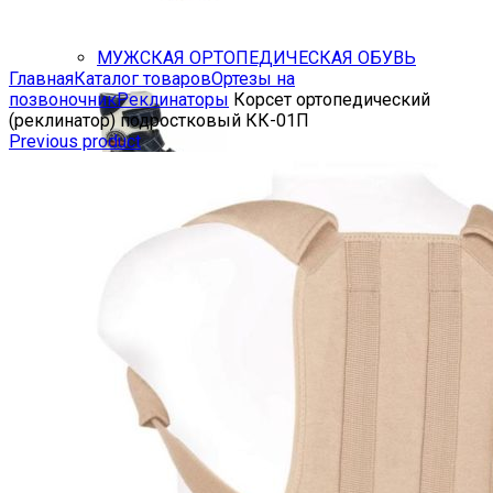
Увеличить
МУЖСКАЯ ОРТОПЕДИЧЕСКАЯ ОБУВЬ
Главная
Каталог товаров
Ортезы на
позвоночник
Реклинаторы
Корсет ортопедический
(реклинатор) подростковый КК-01П
Previous product
ОБУВЬ ``ТУТОР``
Halo-аппарат