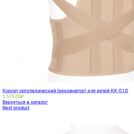
Экзопротезы и бельё
Главная
О компании
Наши работы
Новости
Контакты
Мы на OZON
Мы на Я.Маркет
0
Избранное
0
Сравнить
0
items
/
0.00
₽
Корсет ортопедический (реклинатор) для детей КК-01Д
3 515.00
₽
Вернуться в каталог
Next product