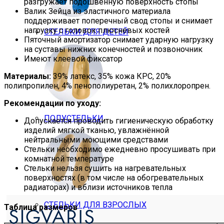
разгружает подошвенную поверхность стопы
Валик Зейца из эластичного материала
поддерживает поперечный свод стопы и снимает
нагрузку с головок плюсневых костей
СТЕЛЬКИ ДЛЯ ДЕТЕЙ
Пяточный амортизатор снимает ударную нагрузку
на суставы нижних конечностей и позвоночник
Имеют клеевой фиксатор
Материалы:
39% латекс, 35% кожа КРС, 20%
полипропилен, 4% пенополиуретан, 2% полихлоропрен.
Рекомендации по уходу:
ПОЛУСТЕЛЬКИ
Допускается проводить гигиеническую обработку
изделий мягкой тканью, увлажнённой
нейтральными моющими средствами
Стельки необходимо ежедневно просушивать при
комнатной температуре
Стельки нельзя сушить на нагревательных
поверхностях (в том числе на обогревательных
радиаторах) и вблизи источников тепла
СТЕЛЬКИ ДЛЯ ВЗРОСЛЫХ
Таблица размеров