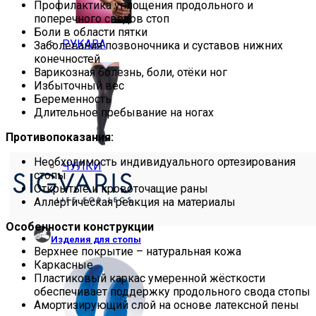
Профилактика уплощения продольного и
поперечного сводов стоп
Боли в области пятки
РУКАВА
Заболевания позвоночника и суставов нижних
конечностей
Варикозная болезнь, боли, отёки ног
Избыточный вес
Беременность
Длительное пребывание на ногах
Противопоказания:
Необходимость индивидуального ортезирования
ЧУЛКИ
стопы
Открытые и кровоточащие раны
Аллергическая реакция на материалы
Особенности конструкции
Изделия для стопы
Верхнее покрытие – натуральная кожа
Каркасные
Пластиковый каркас умеренной жёсткости
обеспечивает поддержку продольного свода стопы
Амортизирующий слой на основе латексной пены