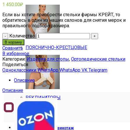
1 450.00
₽
Если вы хотите приобрести стельки фирмы КРЕЙТ, то
обратитесь в один из наших салонов для снятия мерок и
правильного подбора размера.
Количество
В корзину
ПОЯСНИЧНО-КРЕСТЦОВЫЕ
Сравнить
В избранное
Категории:
Изделия для стопы
,
Ортопедические стельки
Поделиться
Одноклассники
WhatsApp
WhatsApp
VK
Telegram
Описание
Описание
РЕКЛИНАТОРЫ
Компрессионный трикотаж