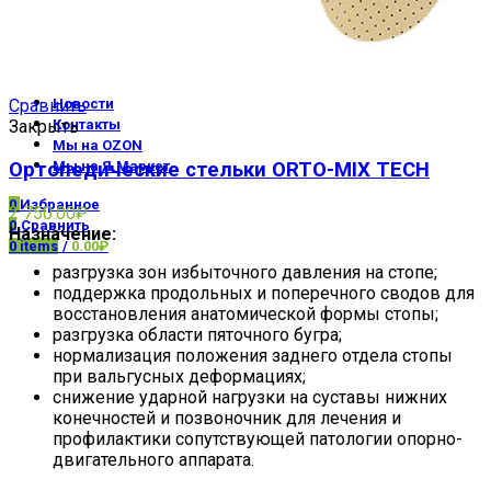
Экзопротезы и бельё
Главная
О компании
Наши работы
Новости
Сравнить
Контакты
Закрыть
Мы на OZON
Ортопедические стельки ORTO-MIX TECH
Мы на Я.Маркет
0
Избранное
2 750.00
₽
0
Сравнить
Назначение:
0
items
/
0.00
₽
разгрузка зон избыточного давления на стопе;
поддержка продольных и поперечного сводов для
восстановления анатомической формы стопы;
разгрузка области пяточного бугра;
нормализация положения заднего отдела стопы
при вальгусных деформациях;
снижение ударной нагрузки на суставы нижних
конечностей и позвоночник для лечения и
профилактики сопутствующей патологии опорно-
двигательного аппарата.