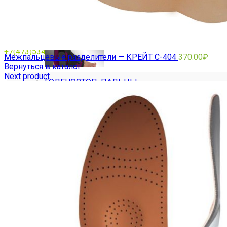
+7(473)534769
Межпальцевые разделители — КРЕЙТ С-404
370.00
₽
Вернуться в каталог
Next product
ГОЛЕНОСТОП, ПАЛЬЦЫ
Ортезы на шейный отдел позвоночника
ШИНА ШАНЦА