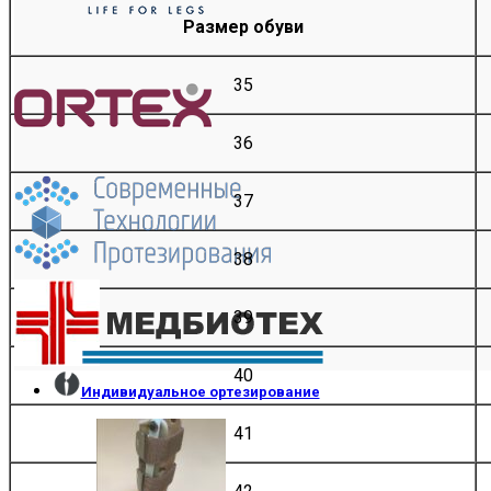
Размер обуви
35
36
37
38
39
40
Индивидуальное ортезирование
41