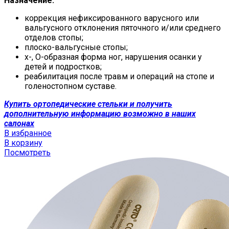
Назначение:
коррекция нефиксированного варусного или
вальгусного отклонения пяточного и/или среднего
отделов стопы;
плоско-вальгусные стопы;
х-, О-образная форма ног, нарушения осанки у
детей и подростков;
реабилитация после травм и операций на стопе и
голеностопном суставе.
Купить ортопедические стельки и получить
дополнительную информацию возможно в наших
салонах
В избранное
В корзину
Посмотреть