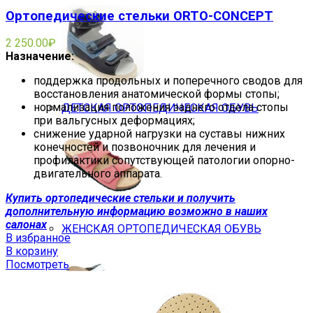
Ортопедические стельки ORTO-CONCEPT
2 250.00
₽
Назначение:
поддержка продольных и поперечного сводов для
восстановления анатомической формы стопы;
нормализация положения заднего отдела стопы
ДЕТСКАЯ ОРТОПЕДИЧЕСКАЯ ОБУВЬ
при вальгусных деформациях;
снижение ударной нагрузки на суставы нижних
конечностей и позвоночник для лечения и
профилактики сопутствующей патологии опорно-
двигательного аппарата.
Купить ортопедические стельки и получить
дополнительную информацию возможно в наших
салонах
ЖЕНСКАЯ ОРТОПЕДИЧЕСКАЯ ОБУВЬ
В избранное
В корзину
Посмотреть