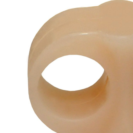
Детская ортопедическая обувь
Обувь для девочек
Обувь для мальчиков
Женская ортопедическая обувь
Мужская ортопедическая обувь
Ортезы на нижние конечности
Обувь тутора
Подпяточники
Товары по электронным сертификатам
Экзопротезы и бельё
Бельё для экзопротезов
Экзопротезы
Search
КОЛЕНО
+7(473)2534769
Меню
БЕДРО, ТАЗ