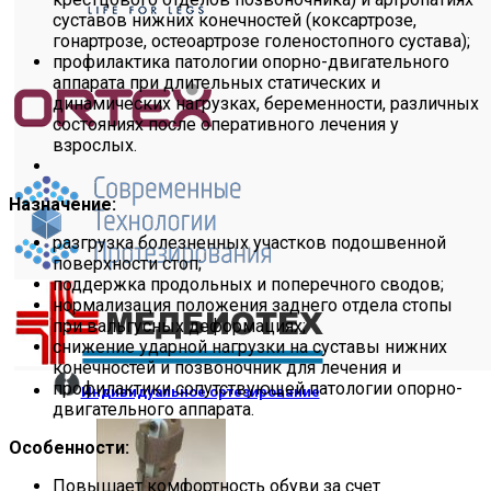
суставов нижних конечностей (коксартрозе,
гонартрозе, остеоартрозе голеностопного сустава);
профилактика патологии опорно-двигательного
аппарата при длительных статических и
динамических нагрузках, беременности, различных
состояниях после оперативного лечения у
взрослых.
Назначение:
разгрузка болезненных участков подошвенной
поверхности стоп;
поддержка продольных и поперечного сводов;
нормализация положения заднего отдела стопы
при вальгусных деформациях;
снижение ударной нагрузки на суставы нижних
конечностей и позвоночник для лечения и
профилактики сопутствующей патологии опорно-
Индивидуальное ортезирование
двигательного аппарата.
Особенности:
Повышает комфортность обуви за счет