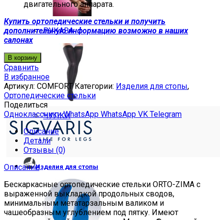
двигательного аппарата.
Купить ортопедические стельки и получить
дополнительную информацию возможно в наших
РУКАВА
салонах
В корзину
Сравнить
В избранное
Артикул:
COMFORT
Категории:
Изделия для стопы
,
Ортопедические стельки
Поделиться
Одноклассники
WhatsApp
WhatsApp
VK
Telegram
ЧУЛКИ
Описание
Детали
Отзывы (0)
Описание
Изделия для стопы
Бескаркасные ортопедические стельки ORTO-ZIMA с
выраженной выкладкой продольных сводов,
минимальным метатарзальным валиком и
чашеобразным углублением под пятку. Имеют