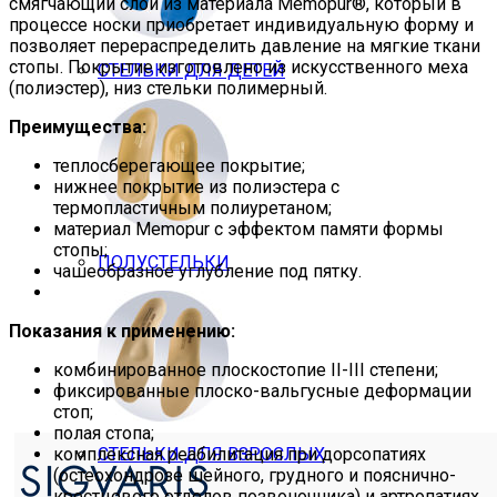
смягчающий слой из материала Memopur®, который в
процессе носки приобретает индивидуальную форму и
позволяет перераспределить давление на мягкие ткани
стопы. Покрытие изготовлено из искусственного меха
СТЕЛЬКИ ДЛЯ ДЕТЕЙ
(полиэстер), низ стельки полимерный.
Преимущества:
теплосберегающее покрытие;
нижнее покрытие из полиэстера с
термопластичным полиуретаном;
материал Memopur с эффектом памяти формы
стопы;
ПОЛУСТЕЛЬКИ
чашеобразное углубление под пятку.
Показания к применению:
комбинированное плоскостопие II-III степени;
фиксированные плоско-вальгусные деформации
стоп;
полая стопа;
комплексная реабилитация при дорсопатиях
СТЕЛЬКИ ДЛЯ ВЗРОСЛЫХ
(остеохондрозе шейного, грудного и пояснично-
крестцового отделов позвоночника) и артропатиях