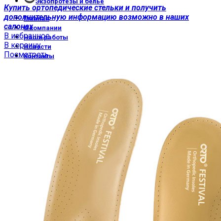
Экзопротезы и бельё
Купить ортопедические стельки и получить
дополнительную информацию возможно в наших
Главная
салонах
О компании
В избранное
Наши работы
В корзину
Новости
Посмотреть
Контакты
Мы на OZON
Мы на Я.Маркет
0
Избранное
0
Сравнить
0
items
/
0.00
₽