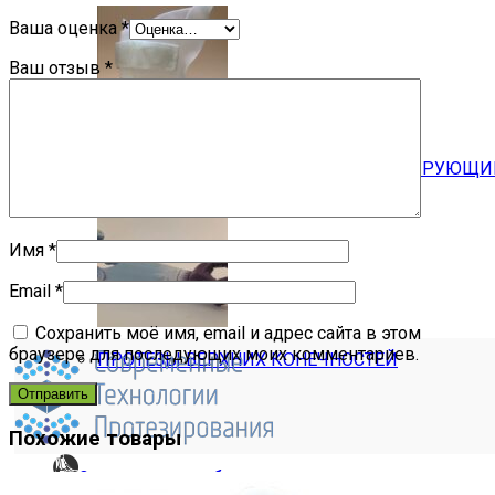
Ваша оценка
*
Ваш отзыв
*
КОРСЕТ ФУНКЦИОНАЛЬНО-КОРРИГИРУЮЩИЙ 
Имя
*
Email
*
Сохранить моё имя, email и адрес сайта в этом
браузере для последующих моих комментариев.
ПРОТЕЗЫ ВЕРХНИХ КОНЕЧНОСТЕЙ
Похожие товары
Ортопедическая обувь