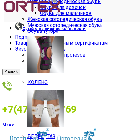
Детская ортопедическая обувь
Обувь для девочек
Обувь для мальчиков
Женская ортопедическая обувь
Мужская ортопедическая обувь
Ортезы на нижние конечности
Обувь тутора
Подпяточники
Товары по электронным сертификатам
Экзопротезы и бельё
Бельё для экзопротезов
Экзопротезы
Search
КОЛЕНО
+7(473)2534769
Меню
БЕДРО, ТАЗ