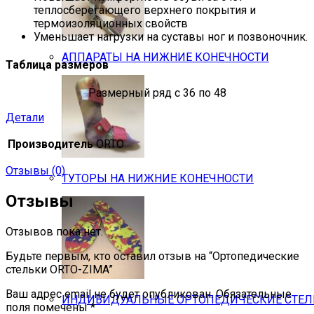
теплосберегающего верхнего покрытия и
термоизоляционных свойств
Уменьшает нагрузки на суставы ног и позвоночник.
АППАРАТЫ НА НИЖНИЕ КОНЕЧНОСТИ
Таблица размеров
Размерный ряд с 36 по 48
Детали
Производитель
ORTO
Отзывы (0)
ТУТОРЫ НА НИЖНИЕ КОНЕЧНОСТИ
Отзывы
Отзывов пока нет.
Будьте первым, кто оставил отзыв на “Ортопедические
стельки ORTO-ZIMA”
Ваш адрес email не будет опубликован.
Обязательные
ИНДИВИДУАЛЬНЫЕ ОРТОПЕДИЧЕСКИЕ СТЕ
поля помечены
*