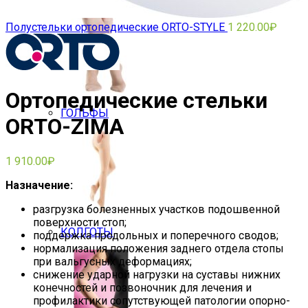
Полустельки ортопедические ORTO-STYLE
1 220.00
₽
Ортопедические стельки
ГОЛЬФЫ
ORTO-ZIMA
1 910.00
₽
Назначение:
разгрузка болезненных участков подошвенной
поверхности стоп;
КОЛГОТЫ
поддержка продольных и поперечного сводов;
нормализация положения заднего отдела стопы
при вальгусных деформациях;
снижение ударной нагрузки на суставы нижних
конечностей и позвоночник для лечения и
профилактики сопутствующей патологии опорно-