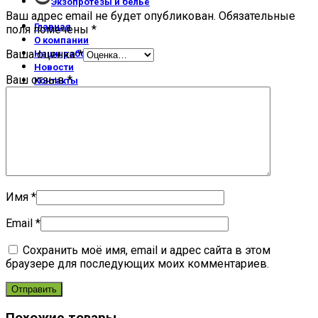
Экзопротезы и бельё
Ваш адрес email не будет опубликован.
Обязательные
Главная
поля помечены
*
О компании
Ваша оценка
*
Наши работы
Новости
Ваш отзыв
*
Контакты
Мы на OZON
Мы на Я.Маркет
0
Избранное
0
Сравнить
0
items
/
0.00
₽
Имя
*
Email
*
Сохранить моё имя, email и адрес сайта в этом
браузере для последующих моих комментариев.
Похожие товары