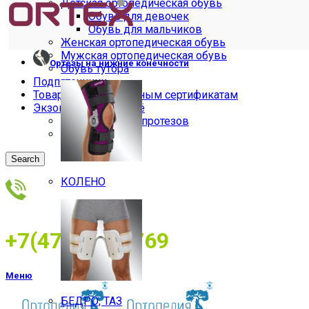
Детская ортопедическая обувь
Обувь для девочек
Обувь для мальчиков
Женская ортопедическая обувь
Мужская ортопедическая обувь
Ортезы на нижние конечности
Обувь тутора
Подпяточники
Товары по электронным сертификатам
Экзопротезы и бельё
Бельё для экзопротезов
Экзопротезы
Search
КОЛЕНО
+7(473)2534769
Меню
БЕДРО, ТАЗ