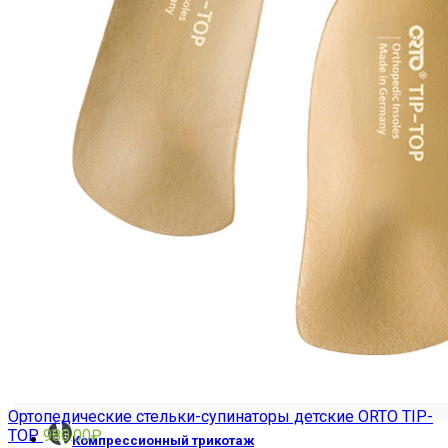
ПОЯСНИЧНО-КРЕСТЦОВЫЕ
РЕКЛИНАТОРЫ
Ортопедические стельки-супинаторы детские ORTO TIP-
TOP
980.00
₽
Компрессионный трикотаж