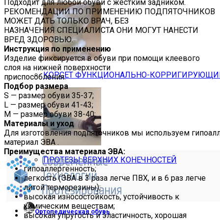
Подходит для любой обуви с жестким задником.
РЕКОМЕНДАЦИИ ПО ПРИМЕНЕНИЮ ПОДПЯТОЧНИКОВ
МОЖЕТ ДАТЬ ТОЛЬКО ВРАЧ, БЕЗ
НАЗНАЧЕНИЯ СПЕЦИАЛИСТА ОНИ МОГУТ НАНЕСТИ
ВРЕД ЗДОРОВЬЮ.
Инструкция по применению
Изделие фиксируется в обуви при помощи клеевого
слоя на нижней поверхности
КОРСЕТ ФУНКЦИОНАЛЬНО-КОРРИГИРУЮЩИЙ 
приспособления.
Подбор размера
S — размер обуви 35-37;
L — размер обуви 41-43;
M — размер обуви 38-40;
Материалы и уход
Для изготовления подпяточников мы используем гипоал
материал ЭВА .
Преимущества материала ЭВА:
ПРОТЕЗЫ ВЕРХНИХ КОНЕЧНОСТЕЙ
гипоаллергенность;
легкость (ЭВА в 3 раза легче ПВХ, и в 6 раз легче
литой терморезины);
высокая износостойкость, устойчивость к
химическим веществам;
Ортопедическая обувь
высокая упругость и эластичность, хорошая