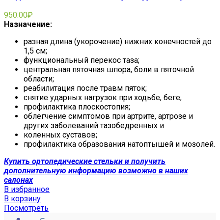
950.00
₽
Назначение:
разная длина (укорочение) нижних конечностей до
1,5 см;
функциональный перекос таза;
центральная пяточная шпора, боли в пяточной
области;
реабилитация после травм пяток;
снятие ударных нагрузок при ходьбе, беге;
профилактика плоскостопия;
облегчение симптомов при артрите, артрозе и
других заболеваний тазобедренных и
коленных суставов;
профилактика образования натоптышей и мозолей.
Купить ортопедические стельки и получить
дополнительную информацию возможно в наших
салонах
В избранное
В корзину
Посмотреть