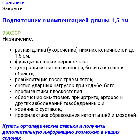
Сравнить
Закрыть
Подпяточник с компенсацией длины 1,5 см
950.00
₽
Назначение:
разная длина (укорочение) нижних конечностей до
1,5 см;
функциональный перекос таза;
центральная пяточная шпора, боли в пяточной
области;
реабилитация после травм пяток;
снятие ударных нагрузок при ходьбе, беге;
профилактика плоскостопия;
облегчение симптомов при артрите, артрозе и
других заболеваний тазобедренных и
коленных суставов;
профилактика образования натоптышей и мозолей.
Купить ортопедические стельки и получить
дополнительную информацию возможно в наших
салонах