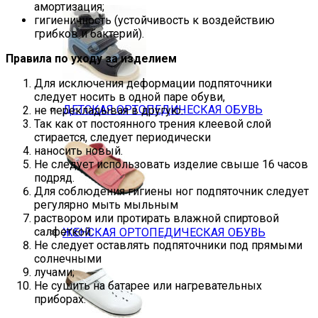
амортизация;
гигиеничность (устойчивость к воздействию
грибков и бактерий).
Правила по уходу за изделием
Для исключения деформации подпяточники
следует носить в одной паре обуви,
ДЕТСКАЯ ОРТОПЕДИЧЕСКАЯ ОБУВЬ
не перекладывая в другую.
Так как от постоянного трения клеевой слой
стирается, следует периодически
наносить новый.
Не следует использовать изделие свыше 16 часов
подряд.
Для соблюдения гигиены ног подпяточник следует
регулярно мыть мыльным
раствором или протирать влажной спиртовой
салфеткой.
ЖЕНСКАЯ ОРТОПЕДИЧЕСКАЯ ОБУВЬ
Не следует оставлять подпяточники под прямыми
солнечными
лучами;
Не сушить на батарее или нагревательных
приборах.