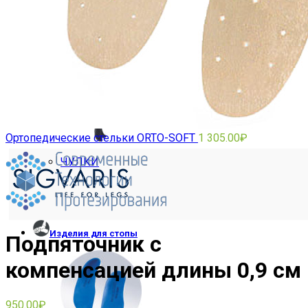
РУКАВА
Ортопедические стельки ORTO-SOFT
1 305.00
₽
ЧУЛКИ
Изделия для стопы
Подпяточник с
компенсацией длины 0,9 см
950.00
₽