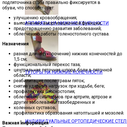
подпяточника стопа правильно фиксируется в
обуви, что способствует:
улучшению кровообращения;
выполнению амортизационной функции;
АППАРАТЫ НА НИЖНИЕ КОНЕЧНОСТИ
предотвращению развития заболеваний;
облегчению работы голеностопного сустава.
Назначения
разная длина (укорочение) нижних конечностей до
1,5 см;
функциональный перекос таза;
центральная пяточная шпора, боли в пяточной
ТУТОРЫ НА НИЖНИЕ КОНЕЧНОСТИ
области;
реабилитация после травм пяток;
снятие ударных нагрузок при ходьбе, беге;
профилактика плоскостопия;
облегчение симптомов при артрите, артрозе и
других заболеваний тазобедренных и
коленных суставов;
профилактика образования натоптышей и мозолей.
ИНДИВИДУАЛЬНЫЕ ОРТОПЕДИЧЕСКИЕ СТЕ
Важная информация