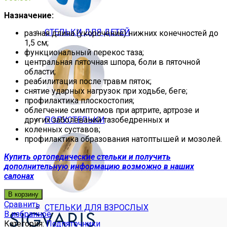
Назначение:
СТЕЛЬКИ ДЛЯ ДЕТЕЙ
разная длина (укорочение) нижних конечностей до
1,5 см;
функциональный перекос таза;
центральная пяточная шпора, боли в пяточной
области;
реабилитация после травм пяток;
снятие ударных нагрузок при ходьбе, беге;
профилактика плоскостопия;
облегчение симптомов при артрите, артрозе и
других заболеваний тазобедренных и
ПОЛУСТЕЛЬКИ
коленных суставов;
профилактика образования натоптышей и мозолей.
Купить ортопедические стельки и получить
дополнительную информацию возможно в наших
салонах
В корзину
Сравнить
СТЕЛЬКИ ДЛЯ ВЗРОСЛЫХ
В избранное
Категория:
Подпяточники