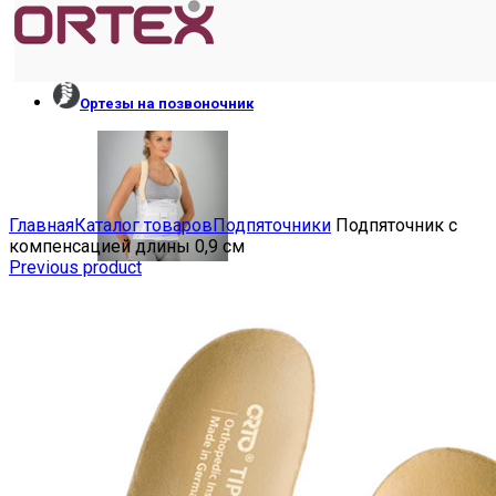
Ортезы на позвоночник
Увеличить
Главная
Каталог товаров
Подпяточники
Подпяточник с
компенсацией длины 0,9 см
Previous product
ГРУДОПОЯСНИЧНЫЕ
ПОЯСНИЧНЫЕ