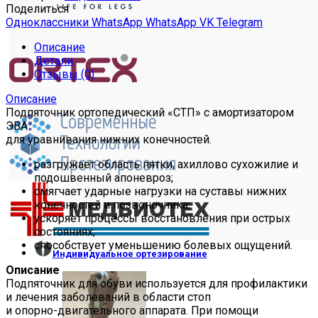
Поделиться
Одноклассники
WhatsApp
WhatsApp
VK
Telegram
Описание
Детали
Отзывы (0)
Описание
Подпяточник ортопедический «СТП» с амортизатором
ЭВА
для уравнивания нижних конечностей.
разгружает область пятки, ахиллово сухожилие и
подошвенный апоневроз;
смягчает ударные нагрузки на суставы нижних
конечностей и позвоночника;
ускоряет процессы восстановления при острых
состояниях;
способствует уменьшению болевых ощущений.
Индивидуальное ортезирование
Описание
Подпяточник для обуви используется для профилактики
и лечения заболеваний в области стоп
и опорно-двигательного аппарата. При помощи