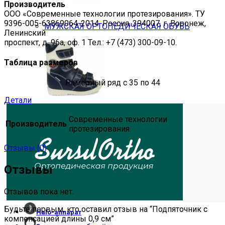
Производитель
ООО «Современные технологии протезирования». ТУ
9396-005-63869064-2014. Россия, 394007, г. Воронеж,
МУЖСКАЯ ОРТОПЕДИЧЕСКАЯ ОБУВЬ
Ленинский
проспект, д. 96а, оф. 1 Тел.: +7 (473) 300-09-10.
Таблица размеров
Рамерный ряд с 35 по 44
Детали
ОБУВЬ ``ТУТОР``
Современные технологии
Производитель
протезирования
Отзывы (0)
Отзывы
Отзывов пока нет.
Будьте первым, кто оставил отзыв на “Подпяточник с
Halo-аппарат
компенсацией длины 0,9 см”