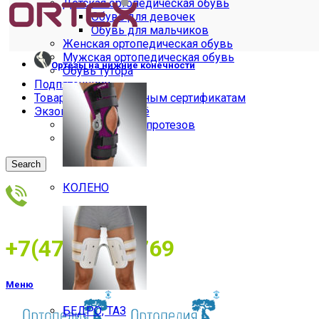
Детская ортопедическая обувь
Обувь для девочек
Обувь для мальчиков
Женская ортопедическая обувь
Мужская ортопедическая обувь
Ортезы на нижние конечности
Обувь тутора
Подпяточники
Товары по электронным сертификатам
Экзопротезы и бельё
Бельё для экзопротезов
Экзопротезы
Search
КОЛЕНО
+7(473)2534769
Меню
БЕДРО, ТАЗ