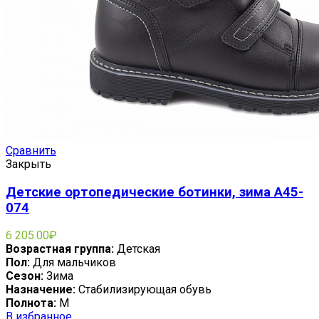
Сравнить
Закрыть
Детские ортопедические ботинки, зима A45-
074
6 205.00
₽
Возрастная группа:
Детская
Пол:
Для мальчиков
Сезон:
Зима
Назначение:
Стабилизирующая обувь
Полнота:
M
В избранное