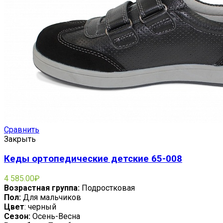
Экзопротезы и бельё
Главная
О компании
Наши работы
Новости
Контакты
Мы на OZON
Мы на Я.Маркет
0
Избранное
0
Сравнить
0
items
/
0.00
₽
Сравнить
Закрыть
Кеды ортопедические детские 65-008
4 585.00
₽
Возрастная группа:
Подростковая
Пол:
Для мальчиков
Цвет
: черный
Сезон:
Осень-Весна