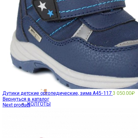
ГОЛЬФЫ
Дутики детские ортопедические, зима A45-117
3 050.00
₽
Вернуться в каталог
КОЛГОТЫ
Next product