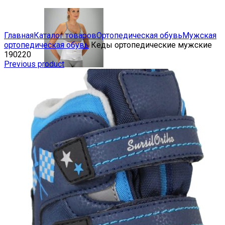
Увеличить
Главная
Каталог товаров
Ортопедическая обувь
Мужская
ортопедическая обувь
Кеды ортопедические мужские
190220
Previous product
ПОЯСНИЧНО-КРЕСТЦОВЫЕ
РЕКЛИНАТОРЫ
Компрессионный трикотаж