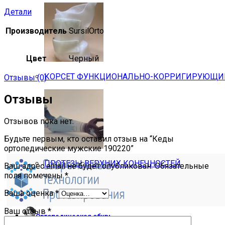
Детали
Производитель
SursilOrto
Цвет
Черный
КОРСЕТ ФУНКЦИОНАЛЬНО-КОРРИГИРУЮЩИЙ 
Отзывы (0)
Отзывы
Отзывов пока нет.
Будьте первым, кто оставил отзыв на “Кеды
ортопедические мужские 190220”
ПРОТЕЗЫ ВЕРХНИХ КОНЕЧНОСТЕЙ
Ваш адрес email не будет опубликован.
Обязательные
поля помечены
*
Ваша оценка
*
Ваш отзыв
*
Ортопедическая обувь