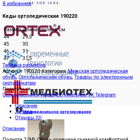
В избранное
Кеды ортопедические 190220
Размер
Длина стопы в см.
44
29,5
45
30
46
31
47
31,5
Таблица размеров
Артикул:
190220
Категории:
Мужская ортопедическая
обувь
,
Ортопедическая обувь
,
Товары по электронным
сертификатам
Поделиться
Одноклассники
WhatsApp
WhatsApp
VK
Telegram
Описание
Детали
Индивидуальное ортезирование
Отзывы (0)
Описание
Полнота 7 (М). Обувь оснащена съемной комфортной