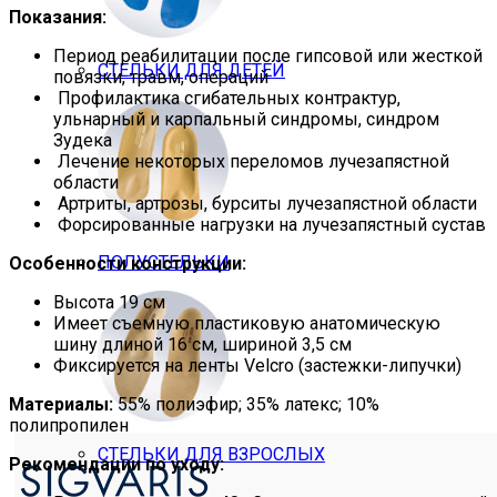
Показания:
Период реабилитации после гипсовой или жесткой
СТЕЛЬКИ ДЛЯ ДЕТЕЙ
повязки, травм, операций
Профилактика сгибательных контрактур,
ульнарный и карпальный синдромы, синдром
Зудека
Лечение некоторых переломов лучезапястной
области
Артриты, артрозы, бурситы лучезапястной области
Форсированные нагрузки на лучезапястный сустав
ПОЛУСТЕЛЬКИ
Особенности конструкции:
Высота 19 см
Имеет съемную пластиковую анатомическую
шину длиной 16 см, шириной 3,5 см
Фиксируется на ленты Velcro (застежки-липучки)
Материалы:
55% полиэфир; 35% латекс; 10%
полипропилен
СТЕЛЬКИ ДЛЯ ВЗРОСЛЫХ
Рекомендации по уходу: