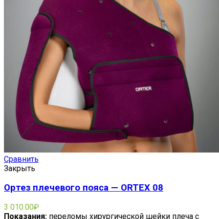
Сравнить
Закрыть
Ортез плечевого пояса — ORTEX 08
3 010.00
₽
Показания:
переломы хирургической шейки плеча с