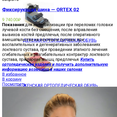
Фиксирующая шина — ORTEX 02
9 740.00
₽
Показания:
для иммобилизации при переломах головки
лучевой кости без смещения, после вправления
вывихов костей предплечья, после оперативного
вмешательства на локтевом суставе; при
ДЕТСКАЯ ОРТОПЕДИЧЕСКАЯ ОБУВЬ
воспалительных и дегенеративных заболеваниях
локтевого сустава, при проведении этапного лечения
сгибательных и разгибательных контрактур локтевого
сустава, при парезе мышц предплечья.
Купить
ортопедические изделия и получить дополнительную
информацию возможно в наших салонах
В избранное
В корзину
Посмотреть
ЖЕНСКАЯ ОРТОПЕДИЧЕСКАЯ ОБУВЬ