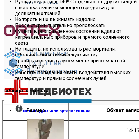
Ручная стирка при +40º С отдельно от других вещей
с использованием моющего средства для
деликатных тканей
Не тереть и не выжимать изделие
После стирки тщательно прополоскать
Сушить в расправленном состоянии вдали от
нагревательных приборов и прямого солнечного
света
Не гладить, не использовать растворители,
отбеливатели и химическую чистку
Хранить изделие в сухом месте при комнатной
температуре
Избегать попадания влаги, воздействия высоких
температур и прямых солнечных лучей
Таблица размеров
Размер
Обхват запяс
Индивидуальное ортезирование
1
14-1