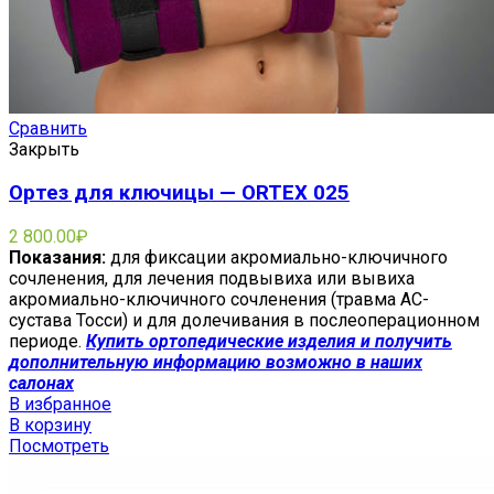
Сравнить
Закрыть
Ортез для ключицы — ORTEX 025
2 800.00
₽
Показания:
для фиксации акромиально-ключичного
сочленения, для лечения подвывиха или вывиха
акромиально-ключичного сочленения (травма АС-
сустава Тосси) и для долечивания в послеоперационном
периоде.
Купить ортопедические изделия и получить
дополнительную информацию возможно в наших
салонах
В избранное
В корзину
Посмотреть