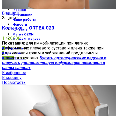
Экзопротезы и бельё
Главная
Сравнить
О компании
Закрыть
Наши работы
Новости
Косынка — ORTEX 023
Контакты
Мы на OZON
1 420.00
₽
Мы на Я.Маркет
Показания:
для иммобилизации при легких
деформациях плечевого сустава и плеча, также при
0
Избранное
долечивании травм и заболеваний предплечья и
0
Сравнить
локтевого сустава.
Купить ортопедические изделия и
0
items
/
0.00
₽
получить дополнительную информацию возможно в
наших салонах
В избранное
В корзину
Посмотреть