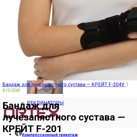
ПОЯСНИЧНО-КРЕСТЦОВЫЕ
Бандаж для лучезапястного сустава — КРЕЙТ F-204У
1
810.00
₽
Бандаж для
РЕКЛИНАТОРЫ
лучезапястного сустава —
КРЕЙТ F-201
Компрессионный трикотаж