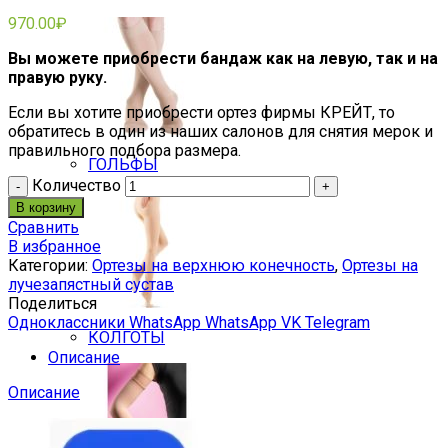
970.00
₽
Вы можете приобрести бандаж как на левую, так и на
правую руку.
Если вы хотите приобрести ортез фирмы КРЕЙТ, то
обратитесь в один из наших салонов для снятия мерок и
правильного подбора размера.
ГОЛЬФЫ
Количество
В корзину
Сравнить
В избранное
Категории:
Ортезы на верхнюю конечность
,
Ортезы на
лучезапястный сустав
Поделиться
Одноклассники
WhatsApp
WhatsApp
VK
Telegram
КОЛГОТЫ
Описание
Описание