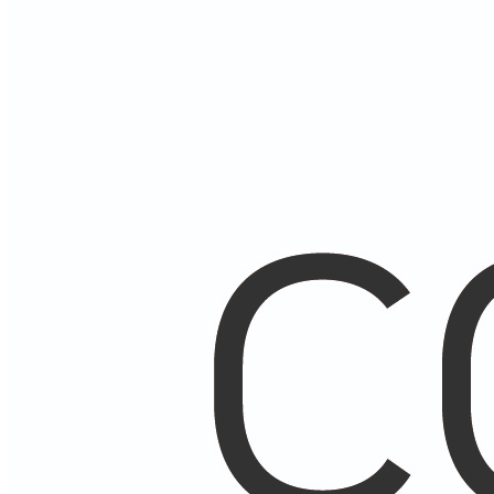
Экзопротезы и бельё
Главная
О компании
Наши работы
Новости
Контакты
Мы на OZON
Мы на Я.Маркет
0
Избранное
0
Сравнить
0
items
/
0.00
₽