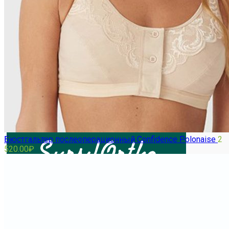
МУЖСКАЯ ОРТОПЕДИЧЕСКАЯ ОБУВЬ
ОБУВЬ ``ТУТОР``
Бюстгальтер послеоперационный Confidence Polonaise
2
520.00
₽
Halo-аппарат