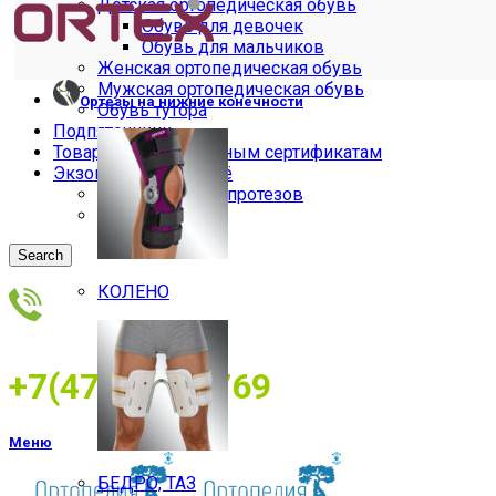
Детская ортопедическая обувь
Обувь для девочек
Обувь для мальчиков
Женская ортопедическая обувь
Мужская ортопедическая обувь
Ортезы на нижние конечности
Обувь тутора
Подпяточники
Товары по электронным сертификатам
Экзопротезы и бельё
Бельё для экзопротезов
Экзопротезы
Search
КОЛЕНО
+7(473)2534769
Меню
БЕДРО, ТАЗ